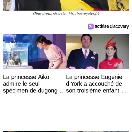
(Tous droits réservés : histoiresroyales.fr)
La princesse Aiko
La princesse Eugenie
admire le seul
d’York a accouché de
spécimen de dugong en
son troisième enfant et
captivité au Japon à
partage une première
l’aquarium de Toba
photo