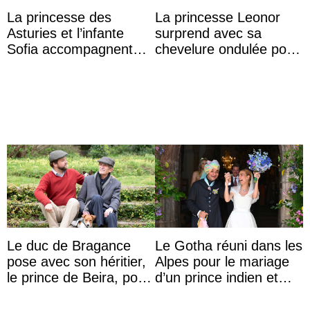
La princesse des
La princesse Leonor
Asturies et l’infante
surprend avec sa
Sofia accompagnent
chevelure ondulée pour
leurs parents et la reine
accompagner sa famille
Sofia à la récep ...
à une réception à
Majorque
Le duc de Bragance
Le Gotha réuni dans les
pose avec son héritier,
Alpes pour le mariage
le prince de Beira, pour
d’un prince indien et
ses 30 ans
d’une comtesse
descendante ...