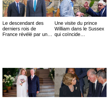
Le descendant des
Une visite du prince
derniers rois de
William dans le Sussex
France révélé par un
qui coïncide
test ADN : découverte
étrangement avec le
d’une nouvelle branche
retour du prince Harry
...
en Ang ...
Le roi Philippe et la
Retrouvailles secrètes