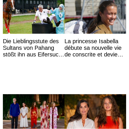
Die Lieblingsstute des
La princesse Isabella
Sultans von Pahang
débute sa nouvelle vie
stößt ihn aus Eifersucht
de conscrite et devient
auf Königin Azizah
la première princesse
Aminah an
danoise à accom ...