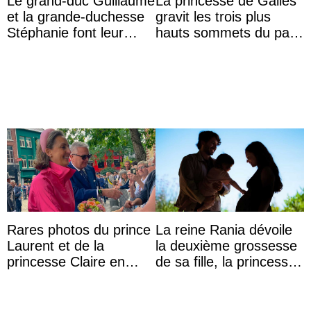
Le grand-duc Guillaume
La princesse de Galles
et la grande-duchesse
gravit les trois plus
Stéphanie font leur
hauts sommets du pays
joyeuse entrée à
avec son frère et avec
Troisvierges
le soutien de se ...
Rares photos du prince
La reine Rania dévoile
Laurent et de la
la deuxième grossesse
princesse Claire en
de sa fille, la princesse
chaleureux
Iman
représentants de la
famille royale ...