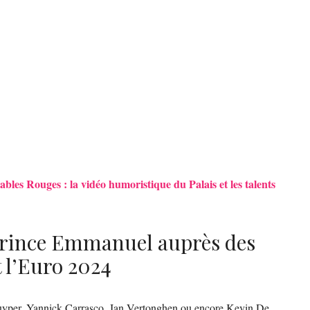
iables Rouges : la vidéo humoristique du Palais et les talents
e prince Emmanuel auprès des
 l’Euro 2024
per, Yannick Carrasco, Jan Vertonghen ou encore Kevin De