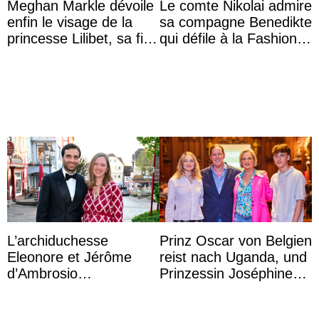
Meghan Markle dévoile
Le comte Nikolai admire
enfin le visage de la
sa compagne Benedikte
princesse Lilibet, sa fille
qui défile à la Fashion
de 4 ans et demi
Week de Copenhague
L’archiduchesse
Prinz Oscar von Belgien
Eleonore et Jérôme
reist nach Uganda, und
d’Ambrosio
Prinzessin Joséphine
agrandissent la famille
möchte Anwältin
impériale d’Autriche
werden