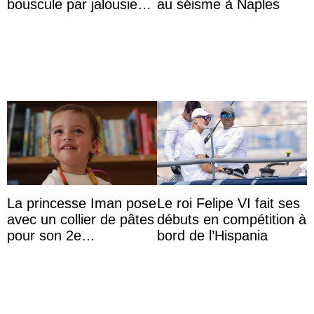
bouscule par jalousie
au séisme à Naples
envers la reine Azizah
Aminah
La princesse Iman pose
Le roi Felipe VI fait ses
avec un collier de pâtes
débuts en compétition à
pour son 2e
bord de l’Hispania
anniversaire