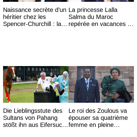
Naissance secrète d’un
La princesse Lalla
héritier chez les
Salma du Maroc
Spencer-Churchill : la
repérée en vacances à
marquise de Blandford
Capri avec les enfants
a accouché du ...
du roi Mohammed VI
Die Lieblingsstute des
Le roi des Zoulous va
Sultans von Pahang
épouser sa quatrième
stößt ihn aus Eifersucht
femme en pleine
auf Königin Azizah
polémique conjugale