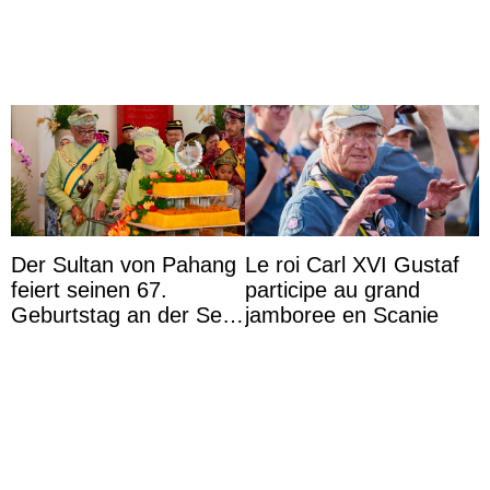
d’État
Commonwealth Games
Der Sultan von Pahang
Le roi Carl XVI Gustaf
feiert seinen 67.
participe au grand
Geburtstag an der Seite
jamboree en Scanie
von Königin Azizah, die
das Staatsdiadem trägt