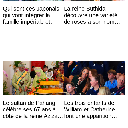
Qui sont ces Japonais
La reine Suthida
qui vont intégrer la
découvre une variété
famille impériale et
de roses à son nom
l’ordre de succession
lors d’une sortie avec le
au trône ?
roi de Thaïlande
Le sultan de Pahang
Les trois enfants de
célèbre ses 67 ans à
William et Catherine
côté de la reine Azizah
font une apparition
qui porte le diadème
surprise aux