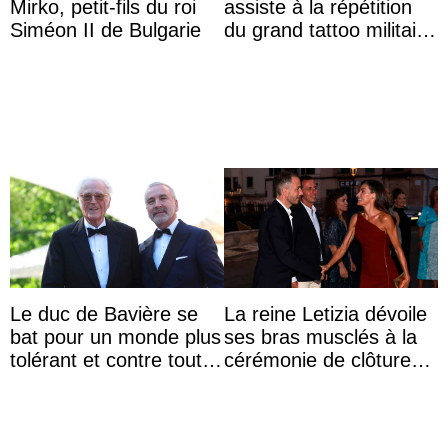
Mirko, petit-fils du roi
assiste à la répétition
Siméon II de Bulgarie
du grand tattoo militaire
d’Édimbourg
Le duc de Bavière se
La reine Letizia dévoile
bat pour un monde plus
ses bras musclés à la
tolérant et contre toute
cérémonie de clôture
forme d’exclusion
du festival du film de
Majorque