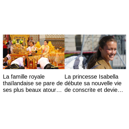
champion olympique
captivité au Japon à
Olaf Tufte
l’aquarium de Toba
La famille royale
La princesse Isabella
thaïlandaise se pare de
débute sa nouvelle vie
ses plus beaux atours
de conscrite et devient
pour célébrer les 74
la première princesse
ans du roi Rama X
danoise à accom ...