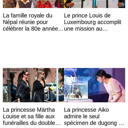
La famille royale du
Le prince Louis de
Népal réunie pour
Luxembourg accomplit
célébrer la 80e année
une mission au
du roi Gyanendra
Mexique pour réduire
les inégalités d’apprent
...
La princesse Märtha
La princesse Aiko
Louise et sa fille aux
admire le seul
funérailles du double
spécimen de dugong en