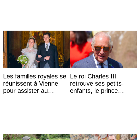
Aminah an
Les familles royales se
Le roi Charles III
réunissent à Vienne
retrouve ses petits-
pour assister au
enfants, le prince
mariage de
Archie et la princesse
l’archiduchesse Isabel
Lilibet, pour la première
...