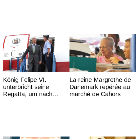
Sofia à la récep ...
dîner ave ...
König Felipe VI.
La reine Margrethe de
unterbricht seine
Danemark repérée au
Regatta, um nach
marché de Cahors
Kolumbien zu reisen