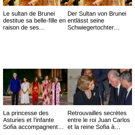
Le sultan de Brunei
Der Sultan von Brunei
destitue sa belle-fille en
entlässt seine
raison de ses
Schwiegertochter
agissements
wegen ihres
inappropriés
unangemessenen
Verhaltens
La princesse des
Retrouvailles secrètes
Asturies et l’infante
entre le roi Juan Carlos
Sofia accompagnent
et la reine Sofia à
leurs parents et la reine
Majorque le temps d’un