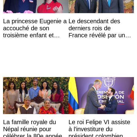
La princesse Eugenie a
Le descendant des
accouché de son
derniers rois de
troisième enfant et
France révélé par un
partage une première
test ADN : découverte
photo
d’une nouvelle branche
...
La famille royale du
Le roi Felipe VI assiste
Népal réunie pour
à l’investiture du
célébrer la 80e année
président colombien