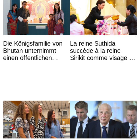
Die Königsfamilie von
La reine Suthida
Bhutan unternimmt
succède à la reine
einen öffentlichen
Sirikit comme visage de
Auftritt zu Ehren des
la Journée des femmes
Vermächtnisses des
thaïlandaises
ehemal ...