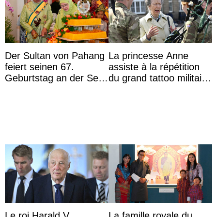
Der Sultan von Pahang
La princesse Anne
feiert seinen 67.
assiste à la répétition
Geburtstag an der Seite
du grand tattoo militaire
von Königin Azizah, die
d’Édimbourg
das Staatsdiadem trägt
Le roi Harald V
La famille royale du