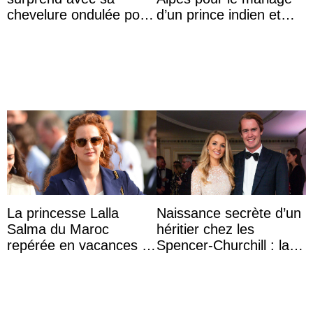
chevelure ondulée pour
d’un prince indien et
accompagner sa famille
d’une comtesse
à une réception à
descendante ...
Majorque
La princesse Lalla
Naissance secrète d’un
Salma du Maroc
héritier chez les
repérée en vacances à
Spencer-Churchill : la
Capri avec les enfants
marquise de Blandford
du roi Mohammed VI
a accouché du ...