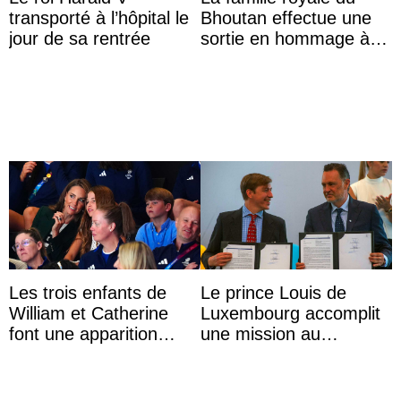
transporté à l’hôpital le
Bhoutan effectue une
jour de sa rentrée
sortie en hommage à
l’héritage de l’ancien
Roi
Les trois enfants de
Le prince Louis de
William et Catherine
Luxembourg accomplit
font une apparition
une mission au
surprise aux
Mexique pour réduire
Commonwealth Games
les inégalités d’apprent
...