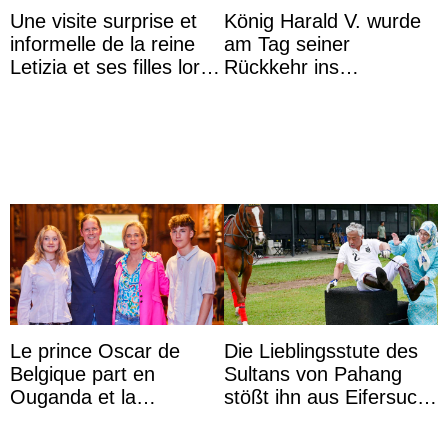
Une visite surprise et
König Harald V. wurde
informelle de la reine
am Tag seiner
Letizia et ses filles lors
Rückkehr ins
de leurs vacances à
Krankenhaus gebracht
Majorque
Le prince Oscar de
Die Lieblingsstute des
Belgique part en
Sultans von Pahang
Ouganda et la
stößt ihn aus Eifersucht
princesse Joséphine
auf Königin Azizah
veut devenir avocate
Aminah an