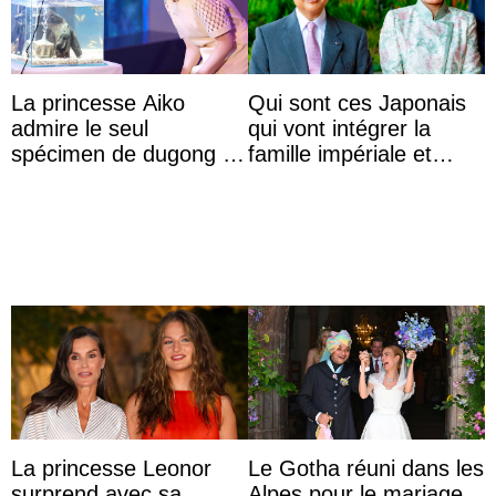
La princesse Aiko
Qui sont ces Japonais
admire le seul
qui vont intégrer la
spécimen de dugong en
famille impériale et
captivité au Japon à
l’ordre de succession
l’aquarium de Toba
au trône ?
La princesse Leonor
Le Gotha réuni dans les
surprend avec sa
Alpes pour le mariage