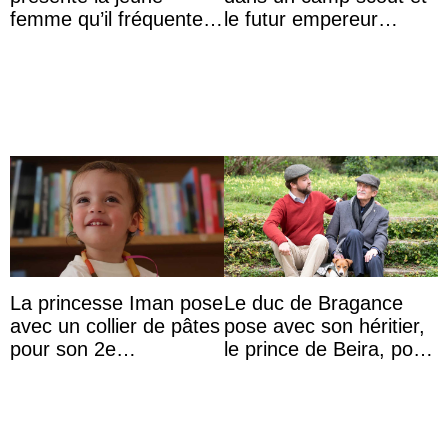
femme qu’il fréquente à
le futur empereur
des passants médusés
prépare le petit-
dans la rue
déjeuner à l’aurore
La princesse Iman pose
Le duc de Bragance
avec un collier de pâtes
pose avec son héritier,
pour son 2e
le prince de Beira, pour
anniversaire
ses 30 ans