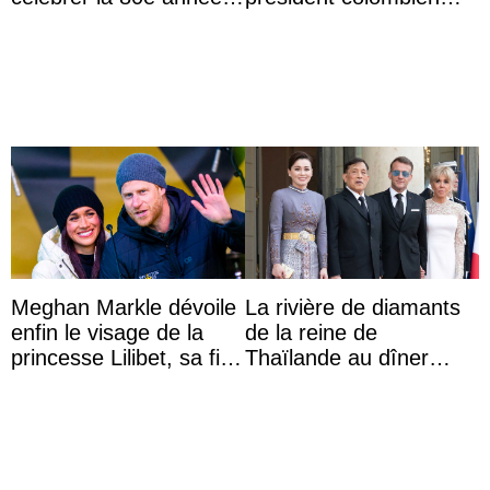
du roi Gyanendra
Abelardo de la Espriella
Meghan Markle dévoile
La rivière de diamants
enfin le visage de la
de la reine de
princesse Lilibet, sa fille
Thaïlande au dîner
de 4 ans et demi
d’État d’Emmanuel
Macron en l’h ...