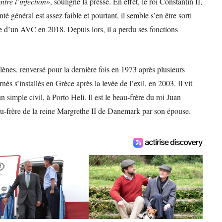
ntre l’infection»
, souligne la presse. En effet, le roi Constantin II,
té général est assez faible et pourtant, il semble s’en être sorti
me d’un AVC en 2018. Depuis lors, il a perdu ses fonctions
llènes, renversé pour la dernière fois en 1973 après plusieurs
és s’installés en Grèce après la levée de l’exil, en 2003. Il vit
imple civil, à Porto Heli. Il est le beau-frère du roi Juan
au-frère de la reine Margrethe II de Danemark par son épouse.