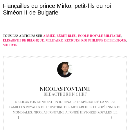
Fiançailles du prince Mirko, petit-fils du roi
Siméon II de Bulgarie
TOUS LES ARTICLES SUR
ARMÉE
,
BÉRET BLEU
,
ÉCOLE ROYALE MILITAIRE
,
ÉLISABETH DE BELGIQUE
,
MILITAIRE
,
RECRUES
,
ROI PHILIPPE DE BELGIQUE
,
SOLDATS
NICOLAS FONTAINE
RÉDACTEUR EN CHEF
NICOLAS FONTAINE EST UN JOURNALISTE SPÉCIALISÉ DANS LES
FAMILLES ROYALES ET L'HISTOIRE DES MONARCHIES EUROPÉENNES ET
MONDIALES. NICOLAS FONTAINE A FONDÉ HISTOIRES ROYALES, LE
PREMIER MÉDIA EN LIGNE DÉDIÉ À L'ACTUALITÉ DES TÊTES
COURONNÉES EN 2019. NICOLAS@HISTOIRESROYALES.FR