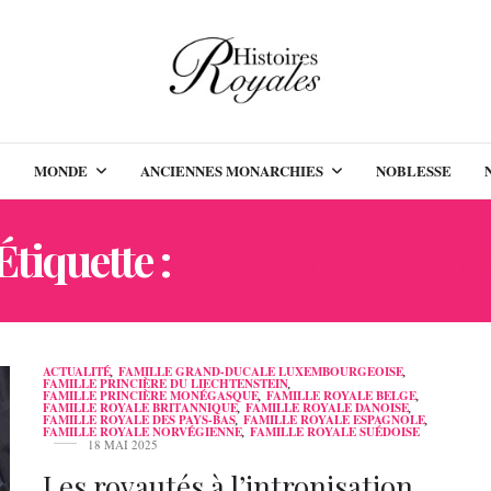
MONDE
ANCIENNES MONARCHIES
NOBLESSE
Étiquette :
INTRONISATIO
ACTUALITÉ
,
FAMILLE GRAND-DUCALE LUXEMBOURGEOISE
,
FAMILLE PRINCIÈRE DU LIECHTENSTEIN
,
FAMILLE PRINCIÈRE MONÉGASQUE
,
FAMILLE ROYALE BELGE
,
FAMILLE ROYALE BRITANNIQUE
,
FAMILLE ROYALE DANOISE
,
FAMILLE ROYALE DES PAYS-BAS
,
FAMILLE ROYALE ESPAGNOLE
,
FAMILLE ROYALE NORVÉGIENNE
,
FAMILLE ROYALE SUÉDOISE
18 MAI 2025
Les royautés à l’intronisation