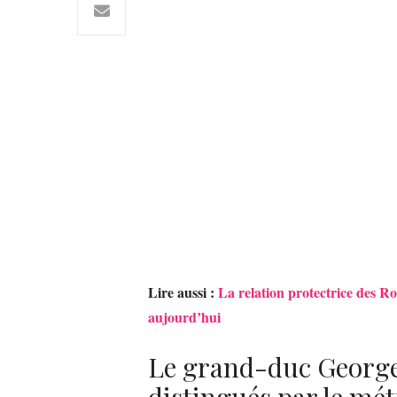
Lire aussi :
La relation protectrice des R
aujourd’hui
Le grand-duc George
distingués par le mé