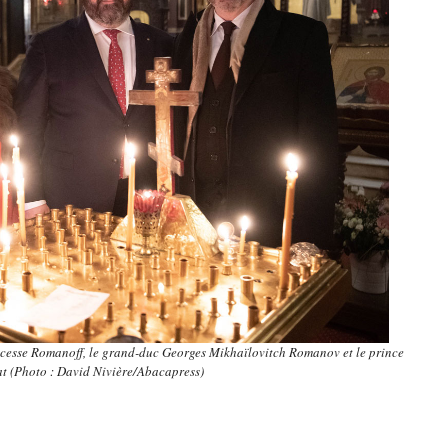
ncesse Romanoff, le grand-duc Georges Mikhaïlovitch Romanov et le prince
 (Photo : David Nivière/Abacapress)