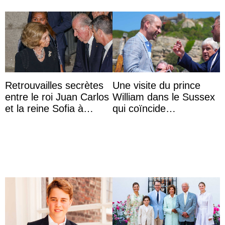
Retrouvailles secrètes
Une visite du prince
entre le roi Juan Carlos
William dans le Sussex
et la reine Sofia à
qui coïncide
Majorque le temps d’un
étrangement avec le
dîner ave ...
retour du prince Harry
en Ang ...