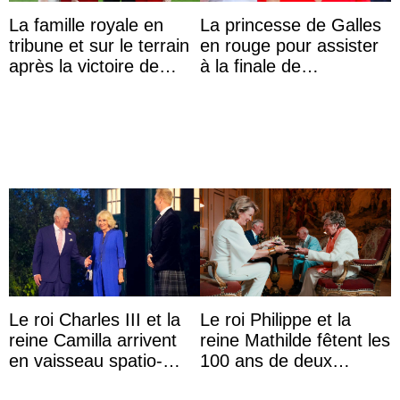
La famille royale en
La princesse de Galles
tribune et sur le terrain
en rouge pour assister
après la victoire de
à la finale de
l’Espagne à la Coupe
Wimbledon 100%
du monde de ...
tchèque
Le roi Charles III et la
Le roi Philippe et la
reine Camilla arrivent
reine Mathilde fêtent les
en vaisseau spatio-
100 ans de deux
temporel à la
comédiens célèbres