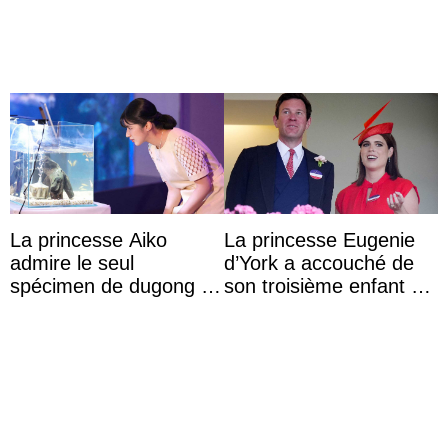
cérémonie d’ouvertu ...
La princesse Aiko
La princesse Eugenie
admire le seul
d’York a accouché de
spécimen de dugong en
son troisième enfant et
captivité au Japon à
partage une première
l’aquarium de Toba
photo