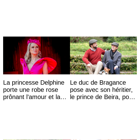
Brésil à son mariage
polémique conjugale
La princesse Delphine
Le duc de Bragance
porte une robe rose
pose avec son héritier,
prônant l’amour et la
le prince de Beira, pour
tolérance à la fête
ses 30 ans
nationale