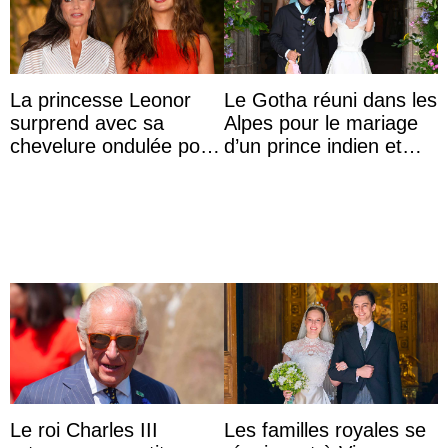
La princesse Leonor
Le Gotha réuni dans les
surprend avec sa
Alpes pour le mariage
chevelure ondulée pour
d’un prince indien et
accompagner sa famille
d’une comtesse
à une réception à
descendante ...
Majorque
Le roi Charles III
Les familles royales se