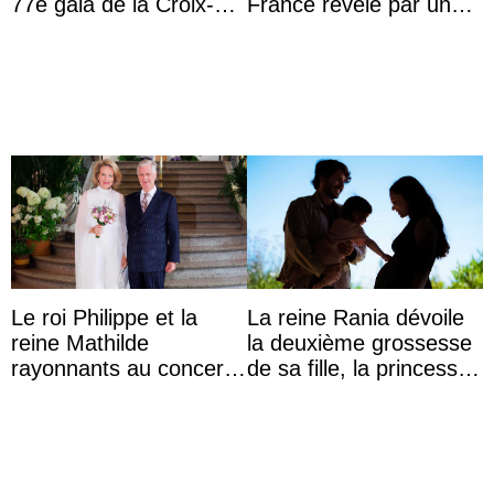
77e gala de la Croix-
France révélé par un
Rouge monégasque
test ADN : découverte
d’une nouvelle branche
...
Le roi Philippe et la
La reine Rania dévoile
reine Mathilde
la deuxième grossesse
rayonnants au concert
de sa fille, la princesse
de prélude de la fête
Iman
nationale avec la
princes ...