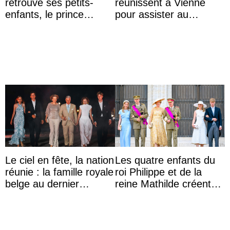
retrouve ses petits-
réunissent à Vienne
enfants, le prince
pour assister au
Archie et la princesse
mariage de
Lilibet, pour la première
l’archiduchesse Isabel
...
Le ciel en fête, la nation
Les quatre enfants du
réunie : la famille royale
roi Philippe et de la
belge au dernier
reine Mathilde créent
rendez-vous du 21
l’engouement au Te
juillet
Deum de la fête ...