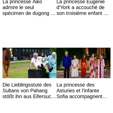
La princesse Aiko
La princesse Eugenie
admire le seul
d’York a accouché de
spécimen de dugong en
son troisième enfant et
captivité au Japon à
partage une première
l’aquarium de Toba
photo
Die Lieblingsstute des
La princesse des
Sultans von Pahang
Asturies et l’infante
stößt ihn aus Eifersucht
Sofia accompagnent
auf Königin Azizah
leurs parents et la reine
Aminah an
Sofia à la récep ...