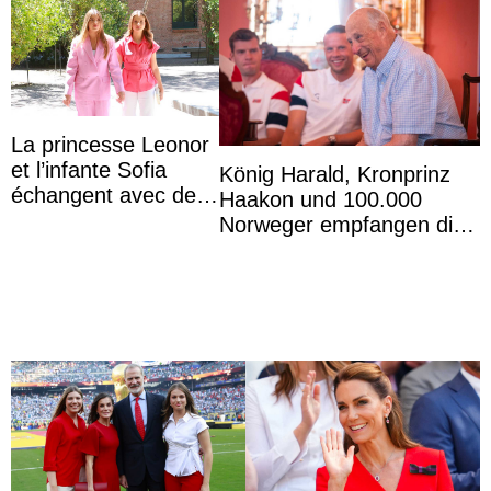
La princesse Leonor
et l’infante Sofia
König Harald, Kronprinz
échangent avec des
Haakon und 100.000
jeunes atteints d’un
Norweger empfangen die
handicap pour c ...
Fußballnationalmannschaft
im Königspalas ...