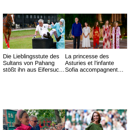
Die Lieblingsstute des
La princesse des
Sultans von Pahang
Asturies et l’infante
stößt ihn aus Eifersucht
Sofia accompagnent
auf Königin Azizah
leurs parents et la reine
Aminah an
Sofia à la récep ...