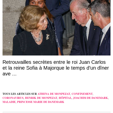
Retrouvailles secrètes entre le roi Juan Carlos
et la reine Sofia à Majorque le temps d’un dîner
ave ...
TOUS LES ARTICLES SUR
ATHENA DE MONPEZAT
,
CONFINEMENT
,
CORONAVIRUS
,
HENRIK DE MONPEZAT
,
HÔPITAL
,
JOACHIM DE DANEMARK
,
MALADIE
,
PRINCESSE MARIE DE DANEMARK