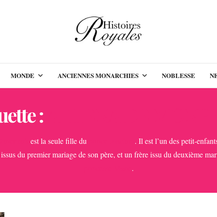
MONDE
ANCIENNES MONARCHIES
NOBLESSE
N
uette :
ATHENA DE MONP
 Danemark
est la seule fille du
prince Joachim
. Il est l’un des petit-enfan
 issus du premier mariage de son père, et un frère issu du deuxième mar
princesse Marie
.