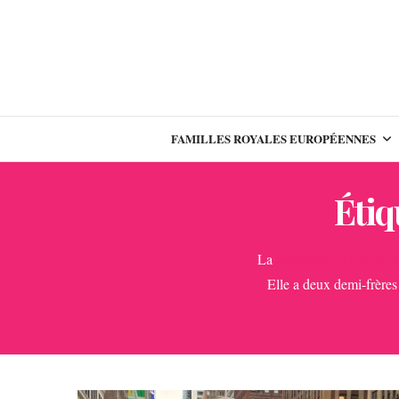
FAMILLES ROYALES EUROPÉENNES
Étiq
La
princesse Athena de
Elle a deux demi-frères