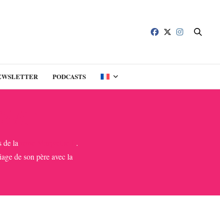
EWSLETTER
PODCASTS
EZAT
ts de la
reine Margrethe II
.
iage de son père avec la