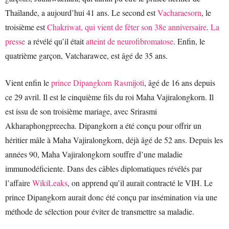
Thaïlande, a aujourd’hui 41 ans. Le second est
Vacharaesorn
, le
troisième est
Chakriwat, qui vient de fêter son 38e anniversaire
.
La
presse
a révélé qu’il était
atteint de neurofibromatose
. Enfin, le
quatrième garçon, Vatcharawee, est âgé de 35 ans.
Vient enfin le
prince Dipangkorn Rasmijoti
, âgé de 16 ans depuis
ce 29 avril. Il est le cinquième fils du roi Maha Vajiralongkorn. Il
est issu de son troisième mariage, avec Srirasmi
Akharaphongpreecha. Dipangkorn a été conçu pour offrir un
héritier mâle à Maha Vajiralongkorn, déjà âgé de 52 ans. Depuis les
années 90, Maha Vajiralongkorn souffre d’une maladie
immunodéficiente. Dans des câbles diplomatiques révélés par
l’affaire
WikiLeaks
, on apprend qu’il aurait contracté le VIH. Le
prince Dipangkorn aurait donc été conçu par insémination via une
méthode de sélection pour éviter de transmettre sa maladie.