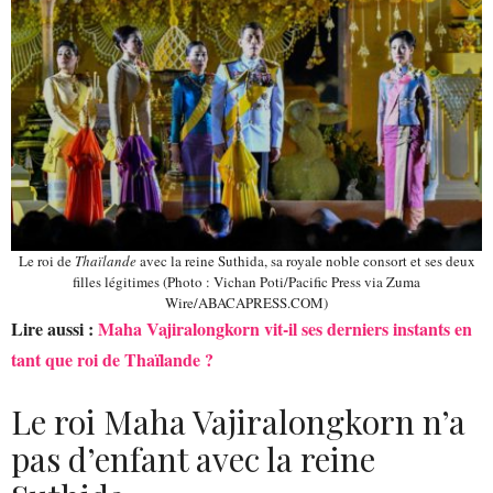
Le roi de
Thaïlande
avec la reine Suthida, sa royale noble consort et ses deux
filles légitimes (Photo : Vichan Poti/Pacific Press via Zuma
Wire/ABACAPRESS.COM)
Lire aussi :
Maha Vajiralongkorn vit-il ses derniers instants en
tant que roi de Thaïlande ?
Le roi Maha Vajiralongkorn n’a
pas d’enfant avec la reine