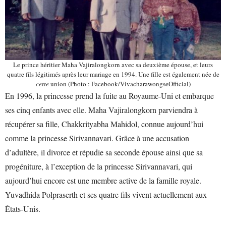
Le prince héritier Maha Vajiralongkorn avec sa deuxième épouse, et leurs
quatre fils légitimés après leur mariage en 1994. Une fille est également née de
cette
union (Photo : Facebook/VivacharawongseOfficial)
En 1996, la princesse prend la fuite au Royaume-Uni et embarque
ses cinq enfants avec elle. Maha Vajiralongkorn parviendra à
récupérer sa fille, Chakkrityabha Mahidol, connue aujourd’hui
comme la princesse Sirivannavari. Grâce à une accusation
d’adultère, il divorce et répudie sa seconde épouse ainsi que sa
progéniture, à l’exception de la princesse Sirivannavari, qui
aujourd’hui encore est une membre active de la famille royale.
Yuvadhida Polpraserth et ses quatre fils vivent actuellement aux
États-Unis.