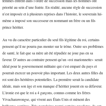
femmes entrent dans l’ordre de succession mais les hommes ont
priorité au sein d’une fratrie. En réalité, aucune règle de succession
n’est imposée et à plusieurs reprises dans l’histoire, le souverain lui-
même a imposé son successeur en nommant un frère ou un fils
prince héritier.
Au vu du caractère particulier du seul fils légitime du roi, certains
pensent qu’il ne pourra pas monter sur le trône. Outre ses problèmes
de santé, le fait que sa mère ait été répudiée ne joue pas en sa
faveur. D’autres au contraire pensent qu’un «roi marionnette» serait
idéal pour le gouvernement militaire qui s’est emparé du pays et
pourrait exercer un pouvoir plus important. Les deux autres filles du
roi sont des héritières potentielles. La première serait la candidate
idéale, mais son âge et son manque d’héritier jouent en sa défaveur.
L’ironie est que le roi a 4 garçons, connus comme les frères
Vivacharawongse, qui vivent aux États-Unis et mènent des
brillantes carrières. Très populaires parmi certains royalistes, ils ont