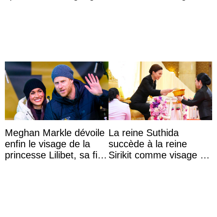
captivité au Japon à
l’héritage de l’ancien
l’aquarium de Toba
Roi
Meghan Markle dévoile
La reine Suthida
enfin le visage de la
succède à la reine
princesse Lilibet, sa fille
Sirikit comme visage de
de 4 ans et demi
la Journée des femmes
thaïlandaises