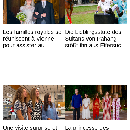
Les familles royales se
Die Lieblingsstute des
réunissent à Vienne
Sultans von Pahang
pour assister au
stößt ihn aus Eifersucht
mariage de
auf Königin Azizah
l’archiduchesse Isabel
Aminah an
Une visite surprise et
La princesse des