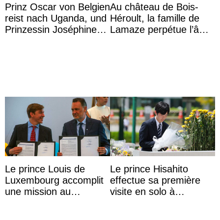
Prinz Oscar von Belgien
Au château de Bois-
reist nach Uganda, und
Héroult, la famille de
Prinzessin Joséphine
Lamaze perpétue l’âme
möchte Anwältin
d’une demeure
werden
historique
Le prince Louis de
Le prince Hisahito
Luxembourg accomplit
effectue sa première
une mission au
visite en solo à
Mexique pour réduire
Hiroshima
les inégalités d’apprent