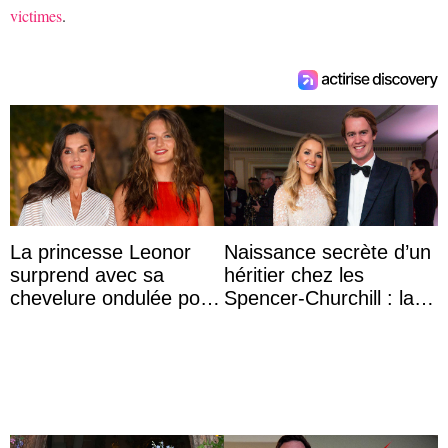
victimes
.
La princesse Leonor
Naissance secrète d’un
surprend avec sa
héritier chez les
chevelure ondulée pour
Spencer-Churchill : la
accompagner sa famille
marquise de Blandford
à une réception à
a accouché du ...
Majorque