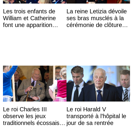
Les trois enfants de
La reine Letizia dévoile
William et Catherine
ses bras musclés à la
font une apparition
cérémonie de clôture
surprise aux
du festival du film de
Commonwealth Games
Majorque
Le roi Charles III
Le roi Harald V
observe les jeux
transporté à l’hôpital le
traditionnels écossais
jour de sa rentrée
en buvant un scotch