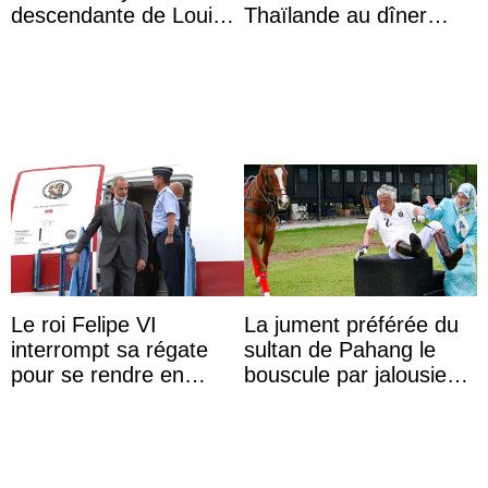
descendante de Louis
Thaïlande au dîner
XV ?
d’État d’Emmanuel
Macron en l’h ...
Le roi Felipe VI
La jument préférée du
interrompt sa régate
sultan de Pahang le
pour se rendre en
bouscule par jalousie
Colombie
envers la reine Azizah
Aminah