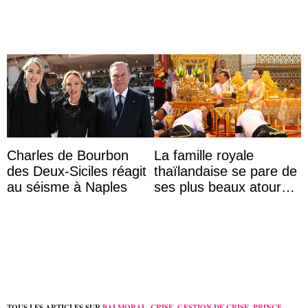
...
Charles de Bourbon
La famille royale
des Deux-Siciles réagit
thaïlandaise se pare de
au séisme à Naples
ses plus beaux atours
pour célébrer les 74
ans du roi Rama X
TOUS LES ARTICLES SUR
BALMORAL
,
CRISE
,
GESTION DE CRISE
,
PRINCE