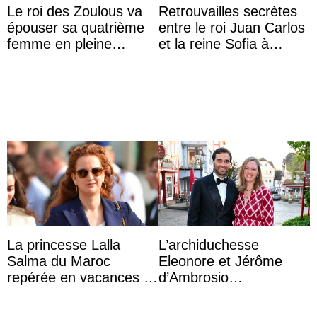
Le roi des Zoulous va
Retrouvailles secrètes
épouser sa quatrième
entre le roi Juan Carlos
femme en pleine
et la reine Sofia à
polémique conjugale
Majorque le temps d’un
dîner ave ...
La princesse Lalla
L’archiduchesse
Salma du Maroc
Eleonore et Jérôme
repérée en vacances à
d’Ambrosio
Capri avec les enfants
agrandissent la famille
du roi Mohammed VI
impériale d’Autriche