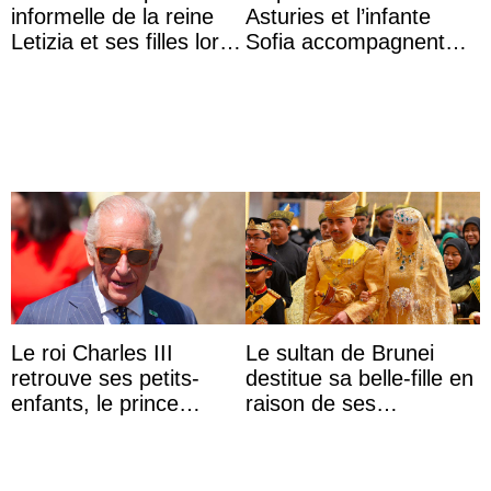
informelle de la reine
Asturies et l’infante
Letizia et ses filles lors
Sofia accompagnent
de leurs vacances à
leurs parents et la reine
Majorque
Sofia à la récep ...
Le roi Charles III
Le sultan de Brunei
retrouve ses petits-
destitue sa belle-fille en
enfants, le prince
raison de ses
Archie et la princesse
agissements
Lilibet, pour la première
inappropriés
...