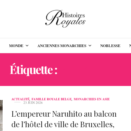
MONDE
ANCIENNES MONARCHIES
NOBLESSE
Étiquette :
BRUXELLES
ACTUALITÉ
,
FAMILLE ROYALE BELGE
,
MONARCHIES EN ASIE
23 JUIN 2026
L’empereur Naruhito au balcon
de l’hôtel de ville de Bruxelles,