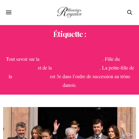
Étiquette :
ISABELLA DE DANEMARK
Tout savoir sur la
princesse Isabella de Danemark
. Fille du
prince
héritier Frederik
et de la
princesse héritière Mary
. La petite-fille de
la
reine Margrethe II
est 3e dans l’ordre de succession au trône
danois.