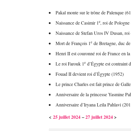
Pakal monte sur le trône de Palenque (6
e
Naissance de Casimir 1
, roi de Pologne
Naissance de Stefan Uros IV Dusan, roi 
e
Mort de François 1
de Bretagne, duc de
Henri II est couronné roi de France en l
e
Le roi Farouk 1
d’Égypte est contraint 
Fouad II devient roi d’Égypte (1952)
Le prince Charles est fait prince de Gall
Anniversaire de la princesse Yasmine P
Anniversaire d’Iryana Leila Pahlavi (201
<
25 juillet 2024
–
27 juillet 2024
>