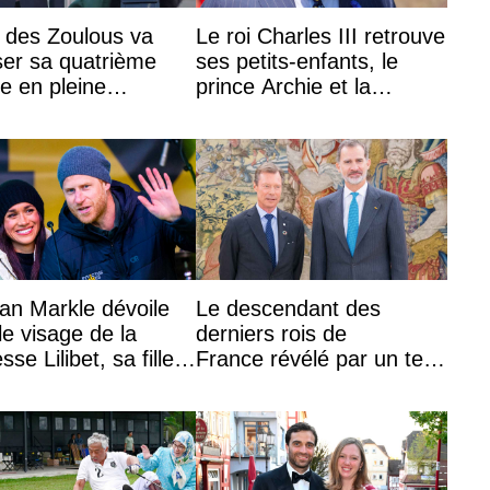
i des Zoulous va
Le roi Charles III retrouve
er sa quatrième
ses petits-enfants, le
 en pleine
prince Archie et la
ique conjugale
princesse Lilibet, pour la
première ...
n Markle dévoile
Le descendant des
le visage de la
derniers rois de
sse Lilibet, sa fille
France révélé par un test
ans et demi
ADN : découverte d’une
nouvelle branche ...