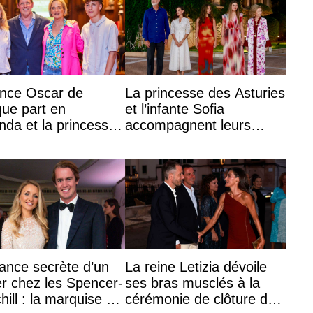
ince Oscar de
La princesse des Asturies
que part en
et l’infante Sofia
da et la princesse
accompagnent leurs
hine veut devenir
parents et la reine Sofia à
te
la récep ...
ance secrète d’un
La reine Letizia dévoile
ier chez les Spencer-
ses bras musclés à la
hill : la marquise de
cérémonie de clôture du