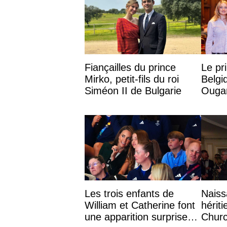
Fiançailles du prince
Le pr
Mirko, petit-fils du roi
Belgi
Siméon II de Bulgarie
Ougan
Josép
avoca
Les trois enfants de
Naiss
William et Catherine font
hérit
une apparition surprise
Churc