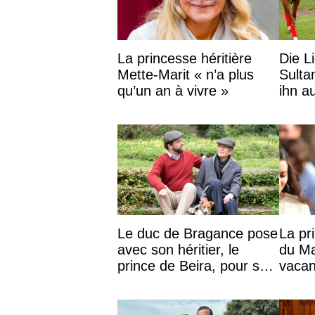
La princesse héritière
Die L
Mette-Marit « n’a plus
Sulta
qu’un an à vivre »
ihn a
König
an
Le duc de Bragance pose
La pr
avec son héritier, le
du Ma
prince de Beira, pour ses
vacan
30 ans
les en
Moha