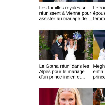
Les familles royales se
Le ro
réunissent à Vienne pour
épous
assister au mariage de
femme
l’archiduchesse Isabel
polém
Le Gotha réuni dans les
Megha
Alpes pour le mariage
enfin 
d’un prince indien et
prince
d’une comtesse
de 4 
descendante ...