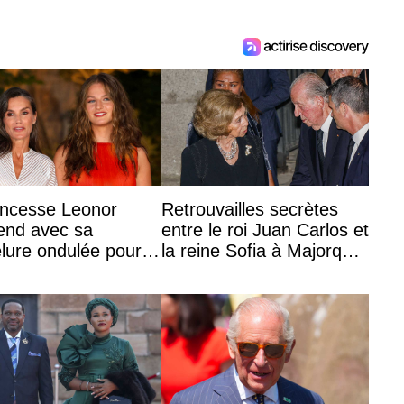
incesse Leonor
Retrouvailles secrètes
end avec sa
entre le roi Juan Carlos et
lure ondulée pour
la reine Sofia à Majorque
pagner sa famille à
le temps d’un dîner ave
éception à Majorque
...