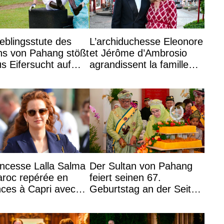
ieblingsstute des
L’archiduchesse Eleonore
ns von Pahang stößt
et Jérôme d’Ambrosio
us Eifersucht auf
agrandissent la famille
in Azizah Aminah
impériale d’Autriche
incesse Lalla Salma
Der Sultan von Pahang
roc repérée en
feiert seinen 67.
ces à Capri avec
Geburtstag an der Seite
fants du roi
von Königin Azizah, die
mmed VI
das Staatsdiadem trägt