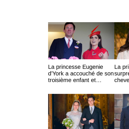
La princesse Eugenie
La pr
d’York a accouché de son
surpr
troisième enfant et
cheve
partage une première
accom
photo
une r