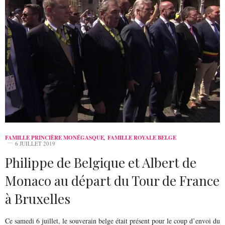
FAMILLE PRINCIÈRE MONÉGASQUE
,
FAMILLE ROYALE BELGE
6 JUILLET 2019
Philippe de Belgique et Albert de
Monaco au départ du Tour de France
à Bruxelles
Ce samedi 6 juillet, le souverain belge était présent pour le coup d’envoi du