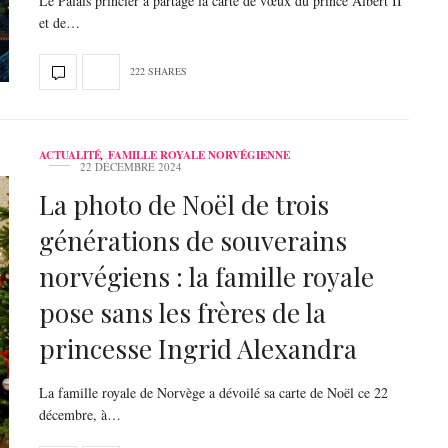
Le Palais princier a partagé la carte de vœux du prince Albert II
et de…
222 SHARES
ACTUALITÉ
,
FAMILLE ROYALE NORVÉGIENNE
22 DÉCEMBRE 2024
La photo de Noël de trois
générations de souverains
norvégiens : la famille royale
pose sans les frères de la
princesse Ingrid Alexandra
La famille royale de Norvège a dévoilé sa carte de Noël ce 22
décembre, à…