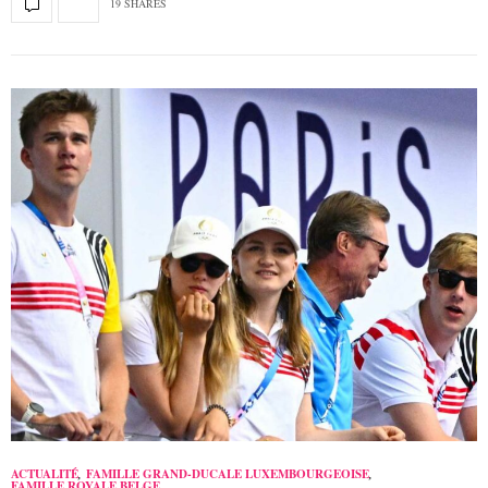
19 SHARES
ACTUALITÉ
,
FAMILLE GRAND-DUCALE LUXEMBOURGEOISE
,
FAMILLE ROYALE BELGE