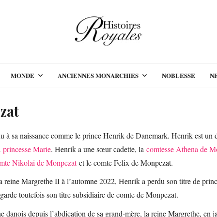
MONDE
ANCIENNES MONARCHIES
NOBLESSE
N
zat
 à sa naissance comme le prince Henrik de Danemark. Henrik est un de
a
princesse Marie
. Henrik a une sœur cadette, la
comtesse Athena de M
mte Nikolai de Monpezat
et le comte Felix de Monpezat.
 la reine Margrethe II à l’automne 2022, Henrik a perdu son titre de pri
k garde toutefois son titre subsidiaire de comte de Monpezat.
e danois depuis l’abdication de sa grand-mère, la reine Margrethe, en j