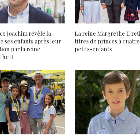
ce Joachim révèle la
La reine Margrethe II reti
e ses enfants après leur
titres de princes à quatre
tion par la reine
petits-enfants
the II